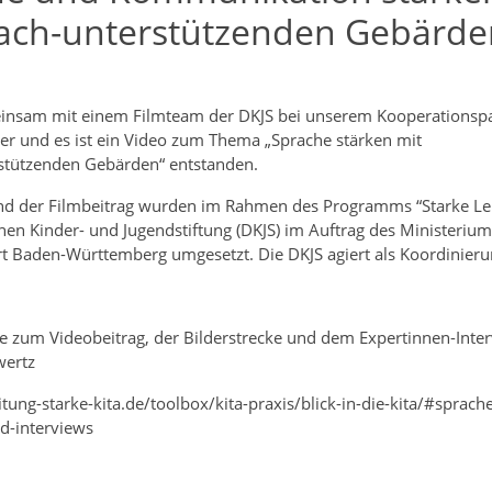
ach-unterstützenden Gebärden
nsam mit einem Filmteam der DKJS bei unserem Kooperationspa
er und es ist ein Video zum Thema „Sprache stärken mit
stützenden Gebärden“ entstanden.
nd der Filmbeitrag wurden im Rahmen des Programms “Starke Lei
hen Kinder- und Jugendstiftung (DKJS) im Auftrag des Ministeriums
t Baden-Württemberg umgesetzt. Die DKJS agiert als Koordinierun
 zum Videobeitrag, der Bilderstrecke und dem Expertinnen-Interv
wertz
eitung-starke-kita.de/toolbox/kita-praxis/blick-in-die-kita/#sprach
nd-interviews