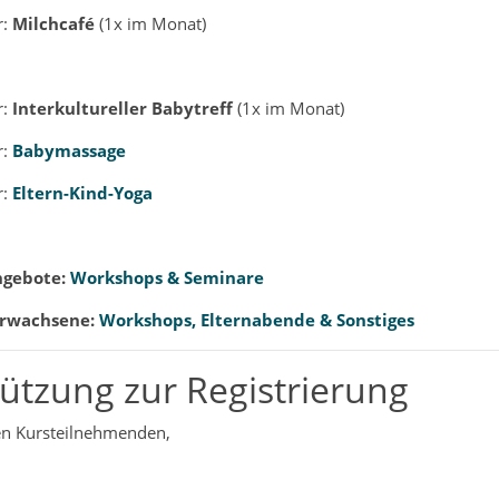
r:
Milchcafé
(1x im Monat)
r:
Interkultureller
Babytreff
(1x im Monat)
r:
Babymassage
r:
Eltern-Kind-Yoga
ngebote:
Workshops & Seminare
Erwachsene:
Workshops, Elternabende & Sonstiges
ützung zur Registrierung
en Kursteilnehmenden,