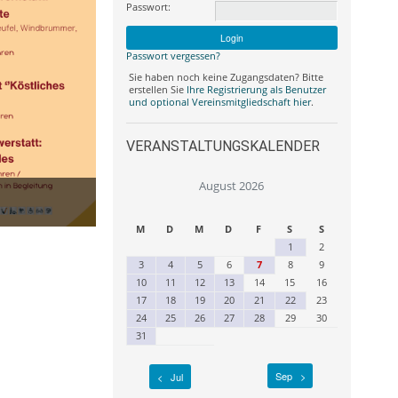
Passwort:
Passwort vergessen?
Sie haben noch keine Zugangsdaten? Bitte
erstellen Sie
Ihre Registrierung als Benutzer
und optional Vereinsmitgliedschaft hier
.
VERANSTALTUNGSKALENDER
August 2026
M
D
M
D
F
S
S
1
2
3
4
5
6
7
8
9
10
11
12
13
14
15
16
17
18
19
20
21
22
23
24
25
26
27
28
29
30
31
Sep >
< Jul