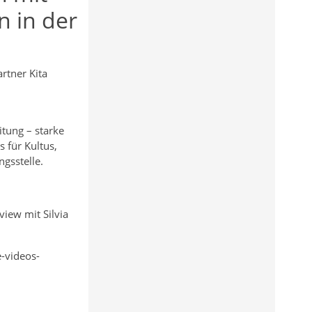
 in der
rtner Kita
tung – starke
 für Kultus,
gsstelle.
iew mit Silvia
e-videos-