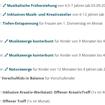
r:
Musikalische Früherziehung
von 4,5-7 Jahren (ab 03.09.2
r:
Inklusives Musik- und
Kreativatelier
von 6-12 Jahren (ab
r:
Tiefen-Entspannung
für Frauen am 1. Donnerstag im Monat
hr:
Musikzwerge kunterbunt
für Kinder von 9 Monaten bis 4
hr:
Musikzwerge kunterbunt
für Kinder von 9 Monaten bis 4
hr:
Naturzwerge
für Kinder von 12 Monaten bis 4 Jahren (ab 
r
VorschulKids in Balance
für Vorschulkinder
r:
Inklusive Kreativ-Werkstatt: Offener KreativTreff
(1x im 
r:
Offener Treff
(1x im Monat)