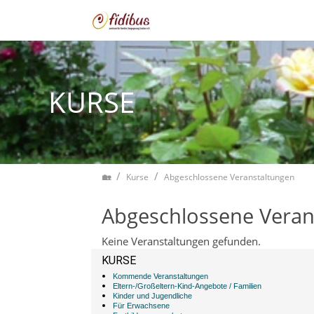
Zum Inhalt springen
KURSE
Home
Kurse
Abgeschlossene Veranstaltungen
Abgeschlossene Veran
Keine Veranstaltungen gefunden.
KURSE
Kommende Veranstaltungen
Eltern-/Großeltern-Kind-Angebote / Familien
Kinder und Jugendliche
Für Erwachsene