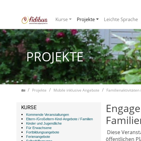
Kurse
Projekte
Leichte Sprache
Zum Inhalt springen
PROJEKTE
Home
Projekte
Mobile inklusive Angebote
Familienaktivitäten
Engage
KURSE
Kommende Veranstaltungen
Familie
Eltern-/Großeltern-Kind-Angebote / Familien
Kinder und Jugendliche
Für Erwachsene
Diese Veranst
Fortbildungsangebote
Ferienangebote
öffentlichen Pl