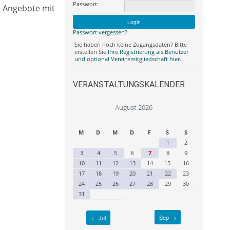
Passwort:
e Angebote mit
Passwort vergessen?
Sie haben noch keine Zugangsdaten? Bitte
erstellen Sie
Ihre Registrierung als Benutzer
und optional Vereinsmitgliedschaft hier
.
VERANSTALTUNGSKALENDER
August 2026
M
D
M
D
F
S
S
1
2
3
4
5
6
7
8
9
10
11
12
13
14
15
16
17
18
19
20
21
22
23
24
25
26
27
28
29
30
31
Sep >
< Jul