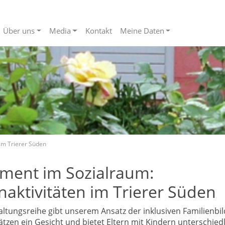
Über uns
Media
Kontakt
Meine Daten
 im Trierer Süden
ment im Sozialraum:
naktivitäten im Trierer Süden
altungsreihe gibt unserem Ansatz der inklusiven Familienbi
ätzen ein Gesicht und bietet Eltern mit Kindern unterschied