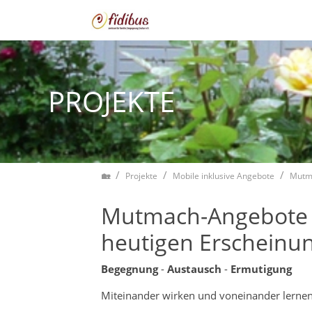
Zum Inhalt springen
PROJEKTE
Home
Projekte
Mobile inklusive Angebote
Mutm
Mutmach-Angebote fü
heutigen Erscheinu
Begegnung
-
Austausch
-
Ermutigung
Miteinander wirken und voneinander lerne