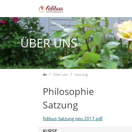
Zum Inhalt springen
ÜBER UNS
Home
Über uns
Satzung
Philosophie
Satzung
fidibus-Satzung neu 2017.pdf
KURSE