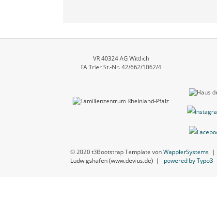
VR 40324 AG Wittlich
FA Trier St.-Nr. 42/662/1062/4
© 2020 t3Bootstrap Template von
WapplerSystems
Ludwigshafen (www.devius.de)
|
powered by Typo3