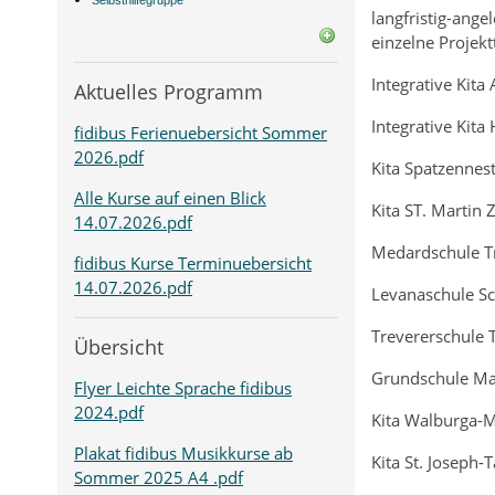
Selbsthilfegruppe
langfristig-ange
einzelne Projek
Integrative Kita
Aktuelles Programm
Integrative Kita
fidibus Ferienuebersicht Sommer
2026.pdf
Kita Spatzennest
Alle Kurse auf einen Blick
Kita ST. Martin
14.07.2026.pdf
Medardschule Tr
fidibus Kurse Terminuebersicht
14.07.2026.pdf
Levanaschule Sc
Trevererschule 
Übersicht
Grundschule Ma
Flyer Leichte Sprache fidibus
2024.pdf
Kita Walburga-M
Plakat fidibus Musikkurse ab
Kita St. Joseph-
Sommer 2025 A4 .pdf