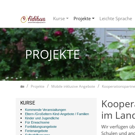
Kurse
Projekte
Leichte Sprache
Zum Inhalt springen
PROJEKTE
Home
Projekte
Mobile inklusive Angebote
Kooperationspartne
Koopera
KURSE
Kommende Veranstaltungen
im Land
Eltern-/Großeltern-Kind-Angebote / Familien
Kinder und Jugendliche
Für Erwachsene
Wir verfügen übe
Fortbildungsangebote
Ferienangebote
Schulen und and