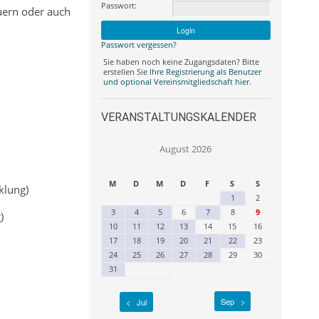
Passwort:
auern oder auch
Passwort vergessen?
Sie haben noch keine Zugangsdaten? Bitte
erstellen Sie
Ihre Registrierung als Benutzer
und optional Vereinsmitgliedschaft hier
.
VERANSTALTUNGSKALENDER
August 2026
M
D
M
D
F
S
S
klung)
1
2
3
4
5
6
7
8
9
)
10
11
12
13
14
15
16
17
18
19
20
21
22
23
24
25
26
27
28
29
30
31
Sep >
< Jul