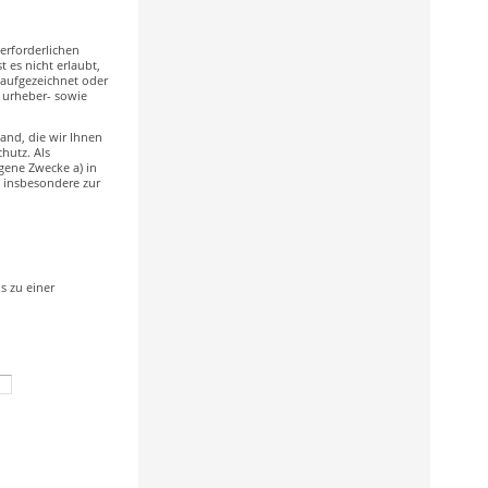
erforderlichen
 es nicht erlaubt,
 aufgezeichnet oder
d urheber- sowie
wand, die wir Ihnen
hutz. Als
gene Zwecke a) in
, insbesondere zur
s zu einer