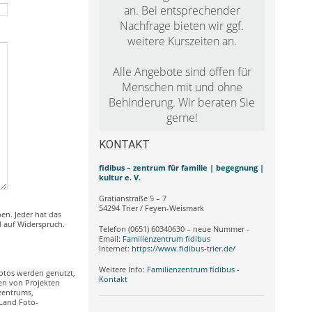
an. Bei entsprechender
Nachfrage bieten wir ggf.
weitere Kurszeiten an.
Alle Angebote sind offen für
Menschen mit und ohne
Behinderung. Wir beraten Sie
gerne!
KONTAKT
fidibus – zentrum für familie | begegnung |
kultur e. V.
Gratianstraße 5 – 7
54294 Trier / Feyen-Weismark
en. Jeder hat das
d auf Widerspruch.
Telefon (0651) 60340630 – neue Nummer -
Email:
Familienzentrum fidibus
Internet:
https://www.fidibus-trier.de/
Weitere Info:
Familienzentrum fidibus -
Fotos werden genutzt,
Kontakt
nen von Projekten
zentrums,
/Land Foto-