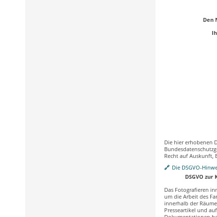
Den 
I
Die hier erhobenen 
Bundesdatenschutzges
Recht auf Auskunft, 
Die DSGVO-Hinwei
DSGVO zur 
Das Fotografieren in
um die Arbeit des Fa
innerhalb der Räume
Presseartikel und a
Dokumentationen be