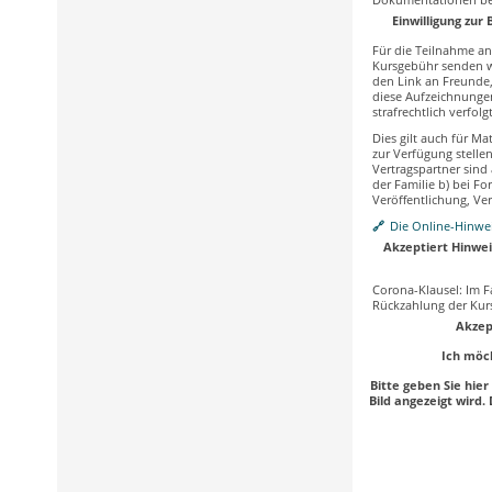
Einwilligung zur
Für die Teilnahme an
Kursgebühr senden wi
den Link an Freunde,
diese Aufzeichnungen
strafrechtlich verfol
Dies gilt auch für Ma
zur Verfügung stelle
Vertragspartner sind
der Familie b) bei F
Veröffentlichung, Ver
Die Online-Hinwei
Akzeptiert Hinwei
Corona-Klausel: Im Fa
Rückzahlung der Kur
Akzep
Ich möc
Bitte geben Sie hier
Bild angezeigt wird.