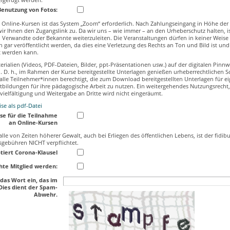
 Benutzung von Fotos:
 Online-Kursen ist das System „Zoom“ erforderlich. Nach Zahlungseingang in Höhe der 
r Ihnen den Zugangslink zu. Da wir uns – wie immer – an den Urheberschutz halten, ist
 Verwandte oder Bekannte weiterzuleiten. Die Veranstaltungen dürfen in keiner Weise
 gar veröffentlicht werden, da dies eine Verletzung des Rechts an Ton und Bild ist un
gt werden kann.
terialien (Videos, PDF-Dateien, Bilder, ppt-Präsentationen usw.) auf der digitalen Pinn
n. D. h., im Rahmen der Kurse bereitgestellte Unterlagen genießen urheberrechtlichen Sc
 alle Teilnehmer*innen berechtigt, die zum Download bereitgestellten Unterlagen für ei
ortbildungen für ihre pädagogische Arbeit zu nutzen. Ein weitergehendes Nutzungsrecht
vielfältigung und Weitergabe an Dritte wird nicht eingeräumt.
se als pdf-Datei
se für die Teilnahme
an Online-Kursen
lle von Zeiten höherer Gewalt, auch bei Erliegen des öffentlichen Lebens, ist der fidibu
sgebühren NICHT verpflichtet.
tiert Corona-Klausel
hte Mitglied werden:
 das Wort ein, das im
 Dies dient der Spam-
Abwehr.