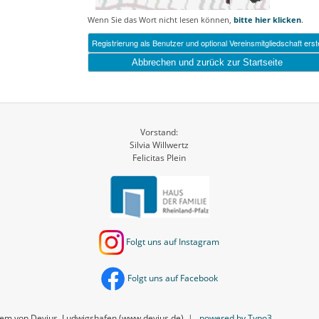
Wenn Sie das Wort nicht lesen können,
bitte hier klicken
.
Abbrechen und zurück zur Startseite
Vorstand:
Silvia Willwertz
Felicitas Plein
Folgt uns auf Instagram
Folgt uns auf Facebook
em von Devius, Ludwigshafen (www.devius.de)
|
powered by Typo3