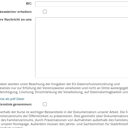
BIC:
Newsletter erhalten:
hre Nachricht an uns:
Daten werden unter Beachtung der Vorgaben der EU-Datenschutzverordnung und
etzes nur zur Erfüllung der Vereinszwecke verarbeitet und nicht an Dritte weitergegeb
Berichtigung, Löschung, Einschränkung der Verarbeitung, auf Datenübertragbarkeit un
se als pdf-Datei
Kenntnis genommen:
nerhalb der Kurse ist wichtiger Bestandteile in der Dokumentation unserer Arbeit. Die 
milienzentrums der Öffentlichkeit zu präsentieren. Dies geschieht über Dokumentatio
 des Familienzentrums, durch Präsentationen von Aufnahmen außerhalb des Familien
uf unserer Homepage. Außerdem müssen den Jahres- und Sachberichten für Stadt/Kreis
igefügt werden.