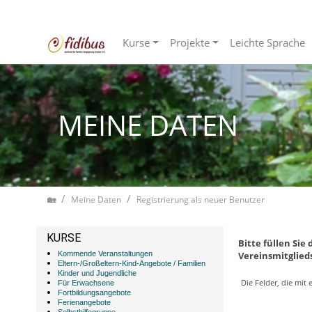
Kurse
Projekte
Leichte Sprache
Zum Inhalt springen
MEINE DATEN
Home
Meine Daten
Registrierung als neuer Benutzer
KURSE
Bitte füllen Sie
Kommende Veranstaltungen
Vereinsmitglied
Eltern-/Großeltern-Kind-Angebote / Familien
Kinder und Jugendliche
Die Felder, die mit
Für Erwachsene
Fortbildungsangebote
Ferienangebote