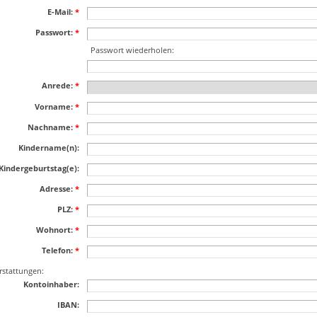
E-Mail:
*
Passwort:
*
Passwort wiederholen:
Anrede:
*
Vorname:
*
Nachname:
*
Kindername(n):
Kindergeburtstag(e):
Adresse:
*
PLZ:
*
Wohnort:
*
Telefon:
*
rstattungen:
Kontoinhaber:
IBAN: