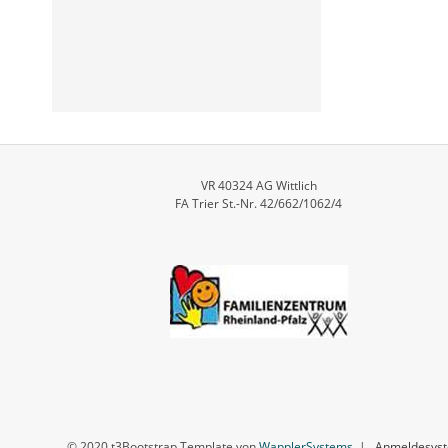
VR 40324 AG Wittlich
FA Trier St.-Nr. 42/662/1062/4
© 2020 t3Bootstrap Template von
WapplerSystems
|
Anmeldesyst