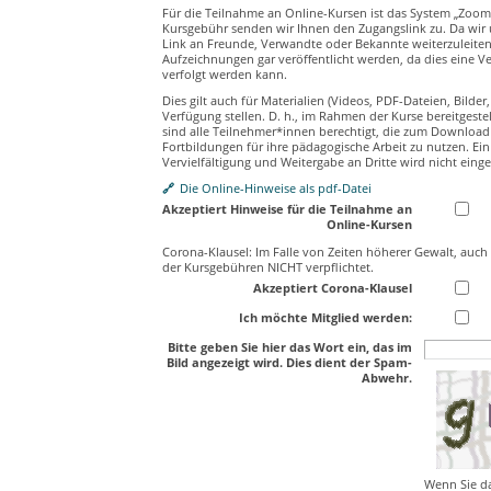
Für die Teilnahme an Online-Kursen ist das System „Zoom“
Kursgebühr senden wir Ihnen den Zugangslink zu. Da wir u
Link an Freunde, Verwandte oder Bekannte weiterzuleiten.
Aufzeichnungen gar veröffentlicht werden, da dies eine Ve
verfolgt werden kann.
Dies gilt auch für Materialien (Videos, PDF-Dateien, Bilde
Verfügung stellen. D. h., im Rahmen der Kurse bereitgeste
sind alle Teilnehmer*innen berechtigt, die zum Download b
Fortbildungen für ihre pädagogische Arbeit zu nutzen. Ei
Vervielfältigung und Weitergabe an Dritte wird nicht eing
Die Online-Hinweise als pdf-Datei
Akzeptiert Hinweise für die Teilnahme an
Online-Kursen
Corona-Klausel: Im Falle von Zeiten höherer Gewalt, auch b
der Kursgebühren NICHT verpflichtet.
Akzeptiert Corona-Klausel
Ich möchte Mitglied werden:
Bitte geben Sie hier das Wort ein, das im
Bild angezeigt wird. Dies dient der Spam-
Abwehr.
Wenn Sie da