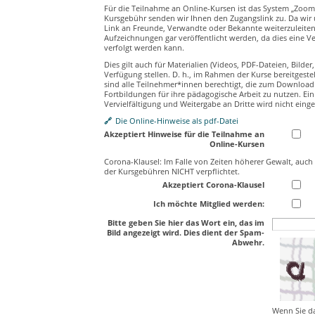
Für die Teilnahme an Online-Kursen ist das System „Zoom“
Kursgebühr senden wir Ihnen den Zugangslink zu. Da wir u
Link an Freunde, Verwandte oder Bekannte weiterzuleiten.
Aufzeichnungen gar veröffentlicht werden, da dies eine Ve
verfolgt werden kann.
Dies gilt auch für Materialien (Videos, PDF-Dateien, Bilde
Verfügung stellen. D. h., im Rahmen der Kurse bereitgeste
sind alle Teilnehmer*innen berechtigt, die zum Download b
Fortbildungen für ihre pädagogische Arbeit zu nutzen. Ei
Vervielfältigung und Weitergabe an Dritte wird nicht eing
Die Online-Hinweise als pdf-Datei
Akzeptiert Hinweise für die Teilnahme an
Online-Kursen
Corona-Klausel: Im Falle von Zeiten höherer Gewalt, auch b
der Kursgebühren NICHT verpflichtet.
Akzeptiert Corona-Klausel
Ich möchte Mitglied werden:
Bitte geben Sie hier das Wort ein, das im
Bild angezeigt wird. Dies dient der Spam-
Abwehr.
Wenn Sie da