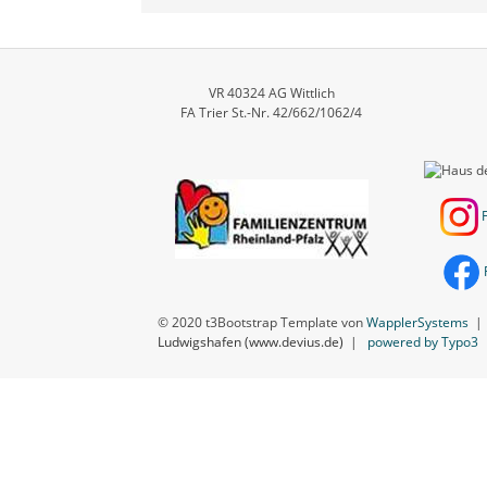
VR 40324 AG Wittlich
FA Trier St.-Nr. 42/662/1062/4
© 2020 t3Bootstrap Template von
WapplerSystems
Ludwigshafen (www.devius.de)
|
powered by Typo3