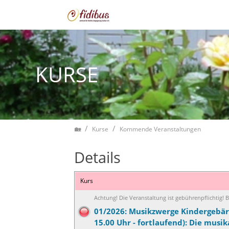
Zum Inhalt springen
KURSE
Home
Kurse
Kommende Veranstaltungen
Details
Kurs
Achtung! Die Veranstaltung ist gebührenpflichtig!
01/2026: Musikzwerge Kindergebä
15.00 Uhr - fortlaufend): Die musik