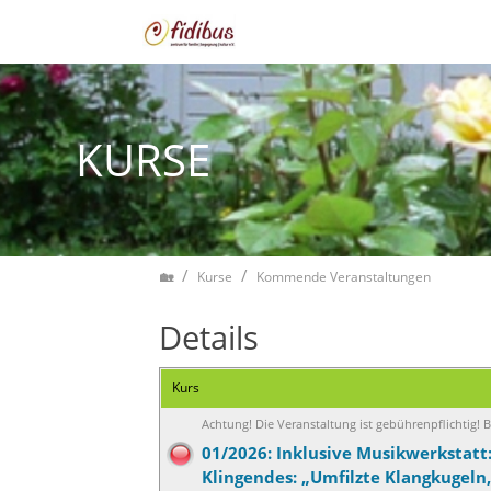
Zum Inhalt springen
KURSE
Home
Kurse
Kommende Veranstaltungen
Details
Kurs
Achtung! Die Veranstaltung ist gebührenpflichtig!
01/2026: Inklusive Musikwerkstatt: 
Klingendes: „Umfilzte Klangkugeln,