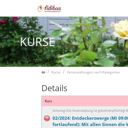
Zum Inhalt springen
KURSE
Home
Kurse
Veranstaltungen nach Kategorien
Details
Kurs
Achtung! Die Veranstaltung ist gebührenpflichtig!
02/2024: Entdeckerzwerge (Mi 09:00
fortlaufend): Mit allen Sinnen die 