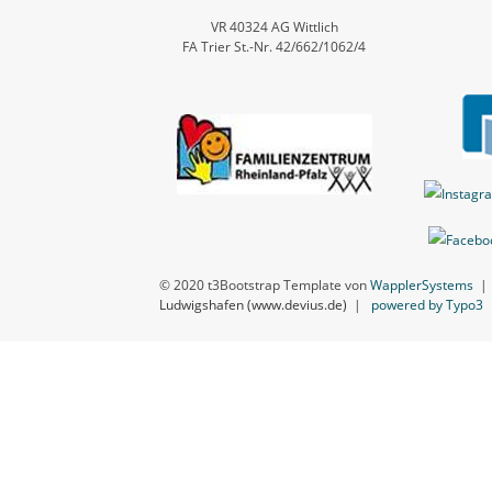
VR 40324 AG Wittlich
FA Trier St.-Nr. 42/662/1062/4
© 2020 t3Bootstrap Template von
WapplerSystems
Ludwigshafen (www.devius.de)
|
powered by Typo3