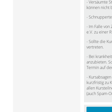
- Versäumte S
können nicht 
- Schnupperte
- Im Falle von
e.V. zu einer 
- Sollte die K
vertreten.
- Bei krankhei
anzubieten. So
Termin auf de
- Kursabsagen
kurzfristig zu
allen Kurstei
(auch Spam-Or