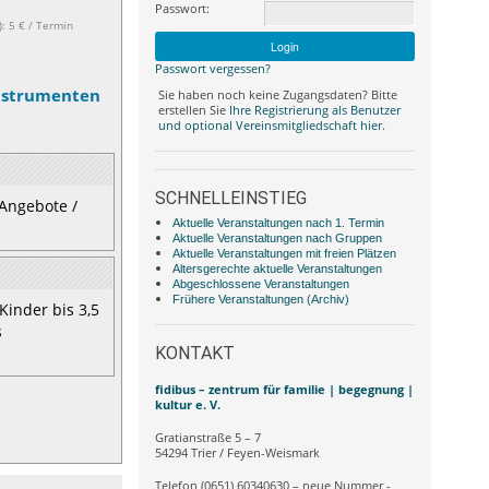
Passwort:
: 5 € / Termin
Passwort vergessen?
Instrumenten
Sie haben noch keine Zugangsdaten? Bitte
erstellen Sie
Ihre Registrierung als Benutzer
und optional Vereinsmitgliedschaft hier
.
SCHNELLEINSTIEG
-Angebote /
Aktuelle Veranstaltungen nach 1. Termin
Aktuelle Veranstaltungen nach Gruppen
Aktuelle Veranstaltungen mit freien Plätzen
Altersgerechte aktuelle Veranstaltungen
Abgeschlossene Veranstaltungen
Frühere Veranstaltungen (Archiv)
Kinder bis 3,5
s
KONTAKT
fidibus – zentrum für familie | begegnung |
kultur e. V.
Gratianstraße 5 – 7
54294 Trier / Feyen-Weismark
Telefon (0651) 60340630 – neue Nummer -