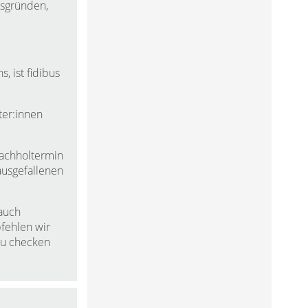
tsgründen,
, ist fidibus
ter:innen
Nachholtermin
ausgefallenen
 auch
pfehlen wir
zu checken