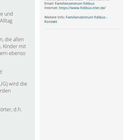
Email:
Familienzentrum fidibus
Internet:
https://www.fidibus-trier.de/
ze und
Weitere Info:
Familienzentrum fidibus -
Alltag
Kontakt
, die allen
 Kinder mit
dern ebenso
t!
UG) wird die
ärden
rter, d.h.