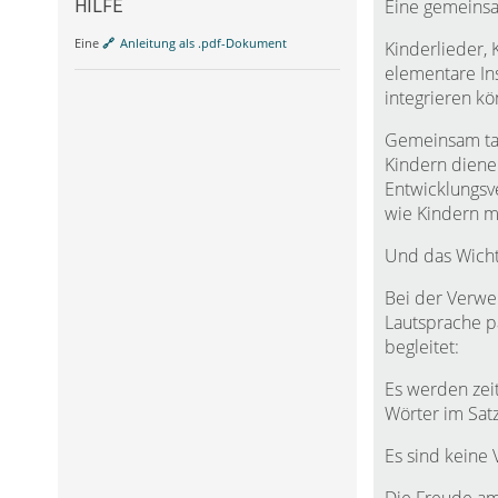
Eine gemeinsam
HILFE
Eine
Anleitung als .pdf-Dokument
Kinderlieder, 
elementare Ins
integrieren kö
Gemeinsam tau
Kindern diene
Entwicklungsv
wie Kindern mi
Und das Wichti
Bei der Verwe
Lautsprache p
begleitet:
Es werden zeit
Wörter im Satz
Es sind keine 