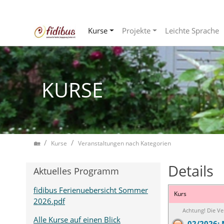
Kurse
Projekte
Leichte Sprache
Zum Inhalt springen
KURSE
Home
Kurse
Veranstaltungen nach Kategorien
Details
Aktuelles Programm
fidibus Ferienuebersicht Sommer
Kurs
2026.pdf
Achtung! Die Ve
Alle Kurse auf einen Blick
02/2026: