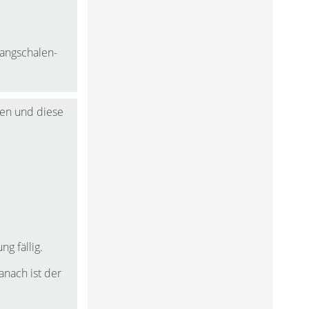
langschalen-
ben und diese
g fällig.
anach ist der