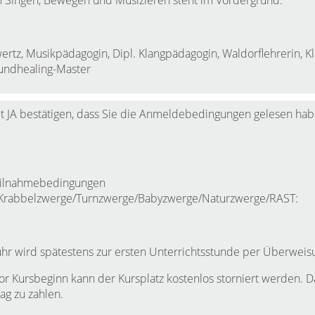
 Singen, Bewegen und Musizieren steht im Vordergrund.
lwertz, Musikpädagogin, Dipl. Klangpädagogin, Waldorflehrerin, K
undhealing-Master
t JA bestätigen, dass Sie die Anmeldebedingungen gelesen ha
eilnahmebedingungen
Krabbelzwerge/Turnzwerge/Babyzwerge/Naturzwerge/RAST:
hr wird spätestens zur ersten Unterrichtsstunde per Überweisun
vor Kursbeginn kann der Kursplatz kostenlos storniert werden. D
rag zu zahlen.