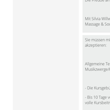
Die Freude am
Mit Silvia Wil
Massage & So
Sie müssen mi
akzeptieren:
Allgemeine T
Musikzwerge/
- Die Kursgebü
- Bis 10 Tage 
volle Kursbeit