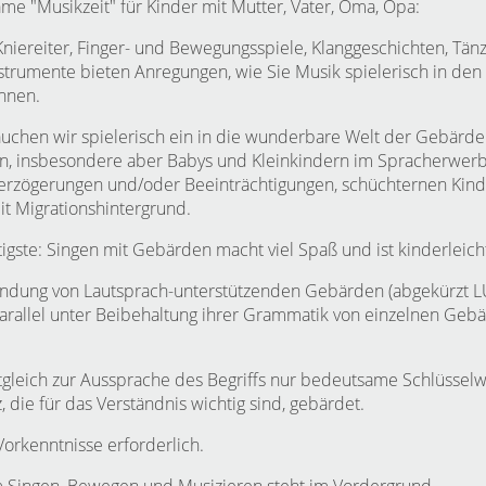
e "Musikzeit" für Kinder mit Mutter, Vater, Oma, Opa:
Kniereiter, Finger- und Bewegungsspiele, Klanggeschichten, Tän
trumente bieten Anregungen, wie Sie Musik spielerisch in den 
nnen.
chen wir spielerisch ein in die wunderbare Welt der Gebärden
n, insbesondere aber Babys und Kleinkindern im Spracherwerb,
erzögerungen und/oder Beeinträchtigungen, schüchternen Kin
t Migrationshintergrund.
gste: Singen mit Gebärden macht viel Spaß und ist kinderleich
ndung von Lautsprach-unterstützenden Gebärden (abgekürzt L
arallel unter Beibehaltung ihrer Grammatik von einzelnen Geb
gleich zur Aussprache des Begriffs nur bedeutsame Schlüsselwö
, die für das Verständnis wichtig sind, gebärdet.
Vorkenntnisse erforderlich.