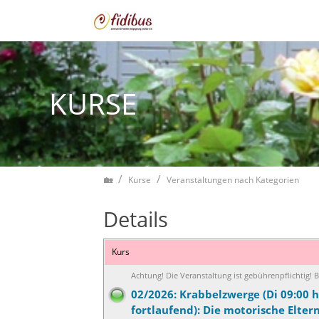
Zum Inhalt springen
KURSE
Home
Kurse
Veranstaltungen nach Kategorien
Details
Kurs
Achtung! Die Veranstaltung ist gebührenpflichtig!
02/2026: Krabbelzwerge (Di 09:00 h
fortlaufend): Die motorische Elter